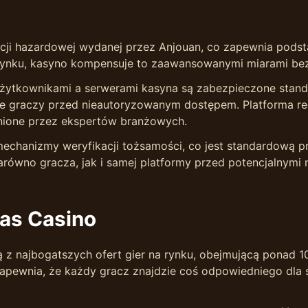
ncji hazardowej wydanej przez Anjouan, co zapewnia podst
 na rynku, kasyno kompensuje to zaawansowanymi miarami b
 użytkownikami a serwerami kasyna są zabezpieczone stan
e graczy przed nieautoryzowanym dostępem. Platforma reg
nione przez ekspertów branżowych.
chanizmy weryfikacji tożsamości, co jest standardową pr
równo gracza, jak i samej platformy przed potencjalnymi 
as Casino
ą z najbogatszych ofert gier na rynku, obejmującą ponad
pewnia, że każdy gracz znajdzie coś odpowiedniego dla sie