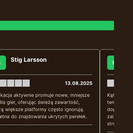
Stig Larsson
Pi
S
P
13.08.2025
ikacja aktywnie promuje nowe, mniejsze
Kąty kamer
dia gier, oferując świeżą zawartość,
tempie na t
rą większe platformy często ignorują.
dopracowan
etna do znajdowania ukrytych perełek.
zainwestow
strumienio