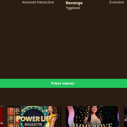
Amusnet Interactive
Evolution
Revenge
Yggdrasil
Pokaż więcej