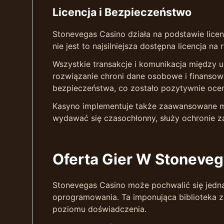
Licencja i Bezpieczeństwo
Stonevegas Casino działa na podstawie lice
nie jest to najsilniejsza dostępna licencja
Wszystkie transakcje i komunikacja między
rozwiązanie chroni dane osobowe i finansow
bezpieczeństwa, co zostało pozytywnie oce
Kasyno implementuje także zaawansowane me
wydawać się czasochłonny, służy ochronie za
Oferta Gier W Stoneveg
Stonevegas Casino może pochwalić się jedn
oprogramowania. Ta imponująca biblioteka za
poziomu doświadczenia.