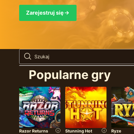
Zarejestruj się
Popularne gry
Razor Returns
Stunning Hot
Ryze