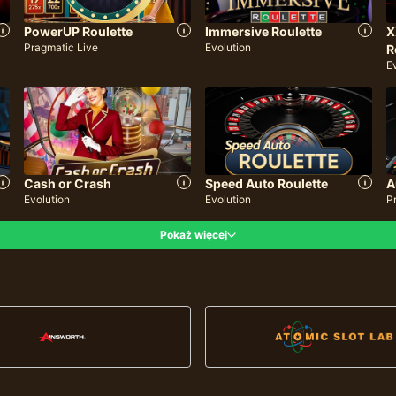
PowerUP Roulette
Immersive Roulette
X
Pragmatic Live
Evolution
R
E
Cash or Crash
Speed Auto Roulette
A
Evolution
Evolution
P
Pokaż więcej