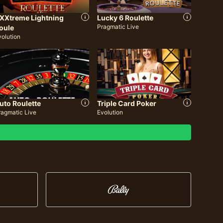
XXtreme Lightning
Lucky 6 Roulette
Pragmatic Live
oule
volution
uto Roulette
Triple Card Poker
ragmatic Live
Evolution